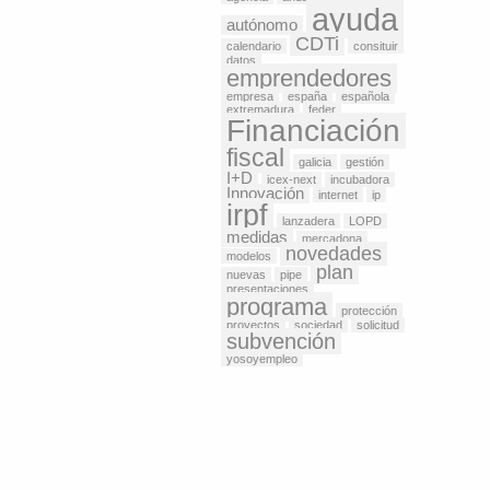
ayuda
autónomo
CDTi
calendario
consituir
datos
emprendedores
empresa
españa
española
extremadura
feder
Financiación
fiscal
galicia
gestión
I+D
icex-next
incubadora
Innovación
internet
ip
irpf
lanzadera
LOPD
medidas
mercadona
novedades
modelos
plan
nuevas
pipe
presentaciones
programa
protección
proyectos
sociedad
solicitud
subvención
yosoyempleo