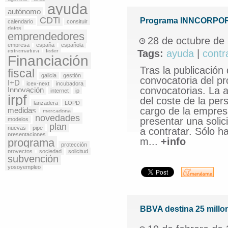
ayuda
autónomo
CDTi
Programa INNCORPORA 
calendario
consituir
datos
emprendedores
28 de octubre de
empresa
españa
española
extremadura
feder
Tags:
ayuda
|
contr
Financiación
Tras la publicación
fiscal
galicia
gestión
convocatoria del 
I+D
icex-next
incubadora
convocatorias. La 
Innovación
internet
ip
irpf
del coste de la per
lanzadera
LOPD
cargo de la empres
medidas
mercadona
novedades
presentar una solic
modelos
plan
nuevas
pipe
a contratar. Sólo ha
presentaciones
m...
+info
programa
protección
proyectos
sociedad
solicitud
subvención
yosoyempleo
BBVA destina 25 millo