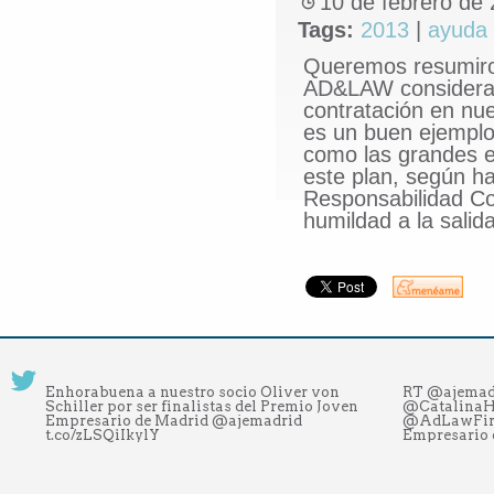
10 de febrero de
Tags:
2013
|
ayuda
Queremos resumiros
AD&LAW consideramo
contratación en nue
es un buen ejemplo 
como las grandes e
este plan, según ha
Responsabilidad Co
humildad a la salida
Enhorabuena a nuestro socio Oliver von
RT @ajemad
Schiller por ser finalistas del Premio Joven
@CatalinaHo
Empresario de Madrid @ajemadrid
@AdLawFirm
t.co/zLSQiIkylY
Empresario 