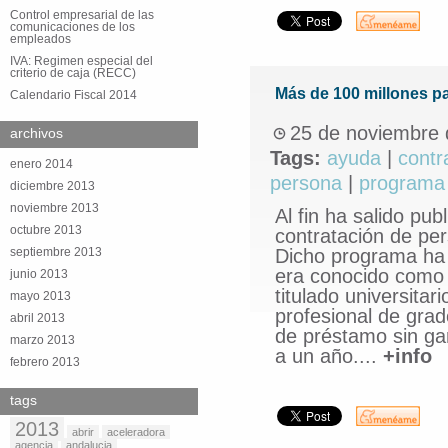
Control empresarial de las
comunicaciones de los
empleados
IVA: Regimen especial del
criterio de caja (RECC)
Más de 100 millones pa
Calendario Fiscal 2014
25 de noviembre 
archivos
Tags:
ayuda
|
contr
enero 2014
persona
|
programa
diciembre 2013
noviembre 2013
Al fin ha salido pu
octubre 2013
contratación de per
septiembre 2013
Dicho programa ha
era conocido como 
junio 2013
titulado universitar
mayo 2013
profesional de gra
abril 2013
de préstamo sin ga
marzo 2013
a un año....
+info
febrero 2013
tags
2013
abrir
aceleradora
agencia
andalucia