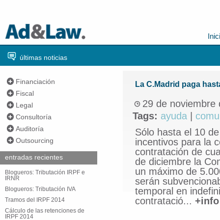
Inic
últimas noticias
Financiación
La C.Madrid paga hast
Fiscal
29 de noviembre 
Legal
Tags:
ayuda
|
comu
Consultoría
Auditoría
Sólo hasta el 10 de
Outsourcing
incentivos para la 
contratación de cua
entradas recientes
de diciembre la Co
un máximo de 5.000
Blogueros: Tributación IRPF e
IRNR
serán subvencionabl
Blogueros: Tributación IVA
temporal en indefin
contratació...
+info
Tramos del IRPF 2014
Cálculo de las retenciones de
IRPF 2014