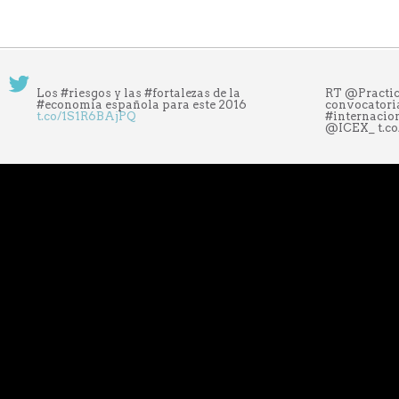
Los #riesgos y las #fortalezas de la
RT @Practic
#economía española para este 2016
convocatoria
t.co/1S1R6BAjPQ
#internacio
@ICEX_ t.c