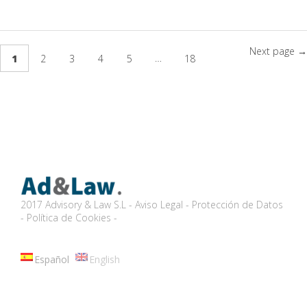
Next page →
…
1
2
3
4
5
18
2017 Advisory & Law S.L
- Aviso Legal -
Protección de Datos
-
Política de Cookies -
Español
English