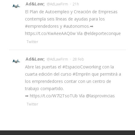
Ad&Law;
·
@AdLawFirm
21h
El Plan de Autoempleo y Creación de Empresas
contempla seis líneas de ayudas para los
#emprendedores
y
#autonomos
.➡
https://t.co/KwAeeAAQ0w
Vía
@eldeporteconque
Twitter
Ad&Law;
·
@AdLawFirm
28 Feb
Abre las puertas el
#EspacioCoworking
con la
cuarta edición del curso
#Emprén
que permitirá a
los emprendedores contar con un centro de
trabajo compartido.
➡
https://t.co/W7l2TsoTUb
Vía
@lasprovincias
Twitter