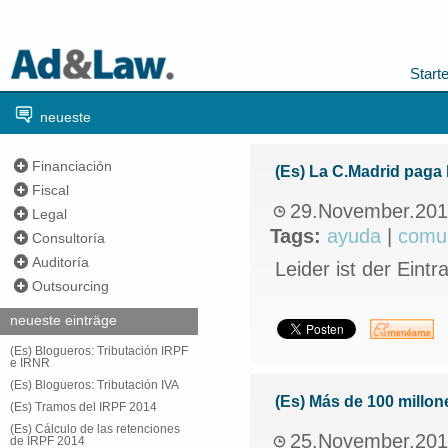
Start
neueste
Financiación
(Es) La C.Madrid paga
Fiscal
29.November.20
Legal
Tags:
ayuda
|
comu
Consultoría
Auditoría
Leider ist der Eintr
Outsourcing
neueste einträge
(Es) Blogueros: Tributación IRPF
e IRNR
(Es) Blogueros: Tributación IVA
(Es) Más de 100 millon
(Es) Tramos del IRPF 2014
(Es) Cálculo de las retenciones
25.November.20
de IRPF 2014