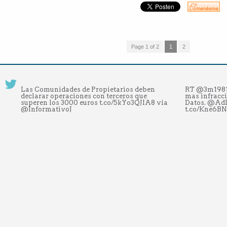
Page 1 of 2
1
2
Las Comunidades de Propietarios deben
RT @3m1981:
declarar operaciones con terceros que
mas infracci
superen los 3000 euros t.co/5kYo3QJIA8 vía
Datos. @Ad
@InformativoJ
t.co/Kne6B