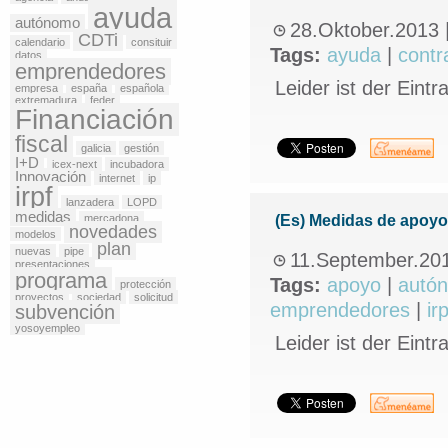
ayuda
autónomo
28.Oktober.2013
CDTi
calendario
consituir
Tags:
ayuda
|
contr
datos
emprendedores
Leider ist der Eintr
empresa
españa
española
extremadura
feder
Financiación
fiscal
galicia
gestión
I+D
icex-next
incubadora
Innovación
internet
ip
irpf
lanzadera
LOPD
medidas
mercadona
(Es) Medidas de apoy
novedades
modelos
plan
nuevas
pipe
11.September.20
presentaciones
programa
Tags:
apoyo
|
autó
protección
proyectos
sociedad
solicitud
emprendedores
|
irp
subvención
yosoyempleo
Leider ist der Eintr