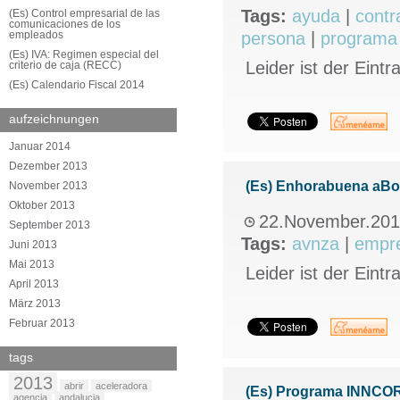
Tags:
ayuda
|
contr
(Es) Control empresarial de las
comunicaciones de los
empleados
persona
|
programa
(Es) IVA: Regimen especial del
Leider ist der Eintr
criterio de caja (RECC)
(Es) Calendario Fiscal 2014
aufzeichnungen
Januar 2014
Dezember 2013
(Es) Enhorabuena aBoat
November 2013
Oktober 2013
22.November.20
September 2013
Tags:
avnza
|
empr
Juni 2013
Mai 2013
Leider ist der Eintr
April 2013
März 2013
Februar 2013
tags
2013
abrir
aceleradora
(Es) Programa INNCORP
agencia
andalucia