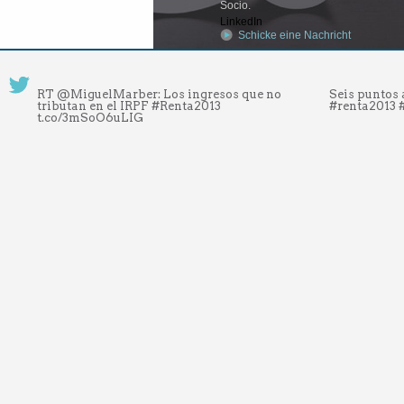
Socio.
LinkedIn
Schicke eine Nachricht
RT @MiguelMarber: Los ingresos que no
Seis puntos 
tributan en el IRPF #Renta2013
#renta2013
t.co/3mSoO6uLIG