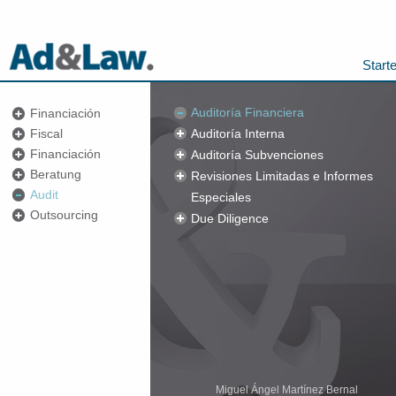
Start
Auditoría Financiera
Financiación
Fiscal
Auditoría Interna
Financiación
Auditoría Subvenciones
Beratung
Revisiones Limitadas e Informes
Audit
Especiales
Outsourcing
Due Diligence
Miguel Ángel Martínez Bernal