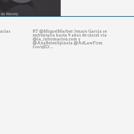
l de Wenetz
EL DE WENETZ
JOS MIGUEL DE
S MIGUEL DE WENETZ
"
acias
RT @MiguelMarber: Jenaro García se
Ca
ank">LinkedIn
enfrentaría hasta 9 años de cárcel vía
re
un mensaje
@la_informacion.com y
t.
@AnaBelenSpinola @AdLawFirm
@
t.co/gEO…