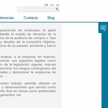
ES
EN
DE
ferencias
Contacto
Blog
isiciones de empresas, la parte
etalle el estado de situación de la
ica de la auditoría de compra o “due
s y deudas de la compañía objetivo,
tivos de su pasado, presente y futuro
r evaluar a la empresa en marcha,
conocer sus aspectos legales como
to de la legislación vigente, marcas
eterminar los riesgos contingentes del
ciales y determinar la existencia de
es.
uestro trabajo, permite obtener un
s y observaciones que servirá como
rdo final en temas como potenciales
garantías, etc.