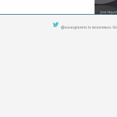
José Migue
Socio.
JOSÉ MIGU
WENETZ
JO
@oscargineres lo miraremos. Gr
target="_bl
enviar 