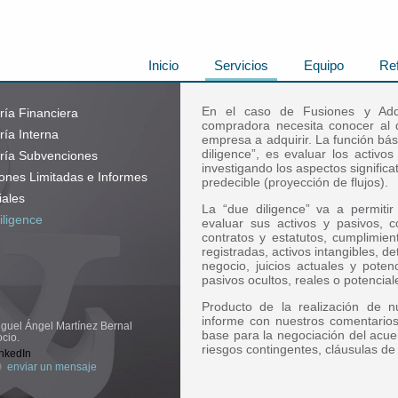
Inicio
Servicios
Equipo
Re
En el caso de Fusiones y Adqu
ría Financiera
compradora necesita conocer al d
ría Interna
empresa a adquirir. La función bás
diligence”, es evaluar los activo
oría Subvenciones
investigando los aspectos significa
ones Limitadas e Informes
predecible (proyección de flujos).
iales
La “due diligence” va a permiti
iligence
evaluar sus activos y pasivos, 
contratos y estatutos, cumplimien
registradas, activos intangibles, d
negocio, juicios actuales y poten
pasivos ocultos, reales o potencial
Producto de la realización de n
informe con nuestros comentario
guel Ángel Martínez Bernal
base para la negociación del acue
cio.
riesgos contingentes, cláusulas de 
nkedIn
enviar un mensaje