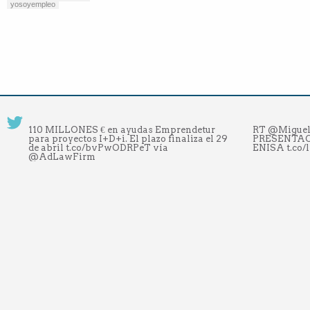
yosoyempleo
110 MILLONES € en ayudas Emprendetur
RT @Migue
para proyectos I+D+i. El plazo finaliza el 29
PRESENTAC
de abril t.co/bvPwODRPeT vía
ENISA t.co
@AdLawFirm