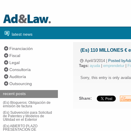
latest news
Financiación
(Es) 110 MILLONES € e
Fiscal
April/3/2014
|
Posted byA
Legal
Tags:
ayuda
|
emprendetur
|
F
Consultoría
Auditoría
Sorry, this entry is only avail
Outsourcing
recent posts
Share:
(Es) Blogueros: Obligación de
emisión de factura
(Es) Subvención para Solicitud
de Patentes y Modelos de
Utilidad en el Exterior
(Es) ABIERTO PLAZO
PRESENTACIÓN DE