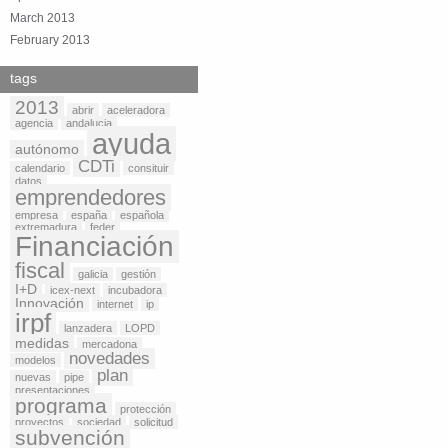
March 2013
February 2013
tags
2013
abrir
aceleradora
agencia
andalucia
ayuda
autónomo
CDTi
calendario
consituir
datos
emprendedores
empresa
españa
española
extremadura
feder
Financiación
fiscal
galicia
gestión
I+D
icex-next
incubadora
Innovación
internet
ip
irpf
lanzadera
LOPD
medidas
mercadona
novedades
modelos
plan
nuevas
pipe
presentaciones
programa
protección
proyectos
sociedad
solicitud
subvención