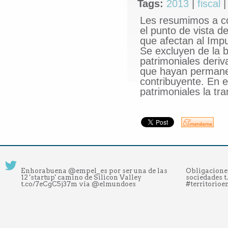
Tags:
2013
|
fiscal
Les resumimos a co
el punto de vista d
que afectan al Imp
Se excluyen de la b
patrimoniales deriv
que hayan permanec
contribuyente. En 
patrimoniales la tr
Enhorabuena @empel_es por ser una de las
Obligacione
12 'startup' camino de Silicon Valley
sociedades 
t.co/7eCgC5j37m vía @elmundoes
#territorio