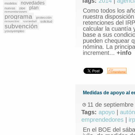
Tags:
2014
|
agencia
novedades
modelos
plan
nuevas
pipe
Como todos los año
presentaciones
programa
nuestra disposición
protección
retenciones del IR
proyectos
sociedad
solicitud
subvención
calcular la cuantía 
yosoyempleo
base a sus condici
pueden chequear qu
nómina. La princip
increment...
+info
Medidas de apoyo al 
11 de septiembre
Tags:
apoyo
|
autó
emprendedores
|
irp
En el BOE del sábad