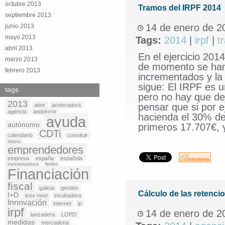
octubre 2013
Tramos del IRPF 2014
septiembre 2013
14 de enero de 2
junio 2013
mayo 2013
Tags:
2014
|
irpf
|
t
abril 2013
En el ejercicio 20
marzo 2013
de momento se han 
febrero 2013
incrementados y la
sigue: El IRPF es 
tags
pero no hay que dej
2013
pensar que si por
abrir
aceleradora
agencia
andalucia
hacienda el 30% de
ayuda
autónomo
primeros 17.707€, 
CDTi
calendario
consituir
datos
emprendedores
empresa
españa
española
extremadura
feder
Financiación
fiscal
galicia
gestión
Cálculo de las retenci
I+D
icex-next
incubadora
Innovación
internet
ip
irpf
14 de enero de 2
lanzadera
LOPD
medidas
mercadona