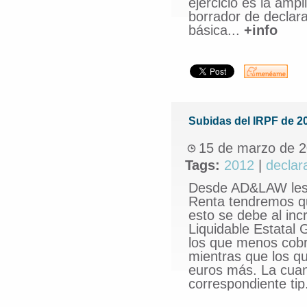
ejercicio es la amp
borrador de declara
básica...
+info
Subidas del IRPF de 2
15 de marzo de 
Tags:
2012
|
declar
Desde AD&LAW les 
Renta tendremos qu
esto se debe al in
Liquidable Estatal 
los que menos cob
mientras que los q
euros más. La cuant
correspondiente tip