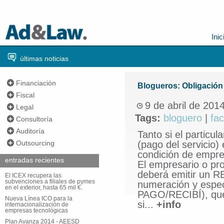
Inic
últimas noticias
Financiación
Blogueros: Obligación 
Fiscal
9 de abril de 201
Legal
Tags:
bloguero
|
fac
Consultoría
Auditoría
Tanto si el particul
Outsourcing
(pago del servicio) 
condición de empres
entradas recientes
El empresario o pro
deberá emitir un R
El ICEX recupera las
subvenciones a filiales de pymes
numeración y espe
en el exterior, hasta 65 mil €.
PAGO/RECIBÍ), que r
Nueva Línea ICO para la
si...
+info
internacionalización de
empresas tecnológicas
Plan Avanza 2014 - AEESD