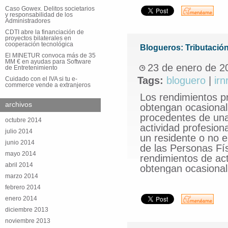
Caso Gowex. Delitos societarios
y responsabilidad de los
Administradores
CDTI abre la financiación de
proyectos bilaterales en
cooperación tecnológica
Blogueros: Tributació
El MINETUR convoca más de 35
MM € en ayudas para Software
23 de enero de 2
de Entretenimiento
Tags:
bloguero
|
irn
Cuidado con el IVA si tu e-
commerce vende a extranjeros
Los rendimientos p
archivos
obtengan ocasional
procedentes de una
octubre 2014
actividad profesion
julio 2014
un residente o no e
junio 2014
de las Personas Fí
mayo 2014
rendimientos de ac
abril 2014
obtengan ocasional
marzo 2014
febrero 2014
enero 2014
diciembre 2013
noviembre 2013