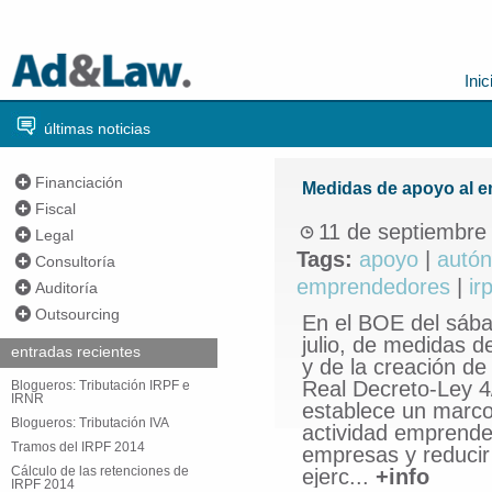
Inic
últimas noticias
Financiación
Medidas de apoyo al 
Fiscal
11 de septiembre
Legal
Tags:
apoyo
|
autó
Consultoría
emprendedores
|
irp
Auditoría
Outsourcing
En el BOE del sábad
julio, de medidas 
entradas recientes
y de la creación d
Real Decreto-Ley 4/
Blogueros: Tributación IRPF e
IRNR
establece un marco
Blogueros: Tributación IVA
actividad emprended
Tramos del IRPF 2014
empresas y reducir 
Cálculo de las retenciones de
ejerc...
+info
IRPF 2014