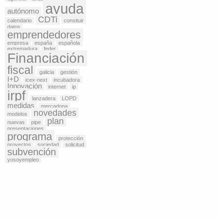
ayuda
autónomo
CDTi
calendario
consituir
datos
emprendedores
empresa
españa
española
extremadura
feder
Financiación
fiscal
galicia
gestión
I+D
icex-next
incubadora
Innovación
internet
ip
irpf
lanzadera
LOPD
medidas
mercadona
novedades
modelos
plan
nuevas
pipe
presentaciones
programa
protección
proyectos
sociedad
solicitud
subvención
yosoyempleo