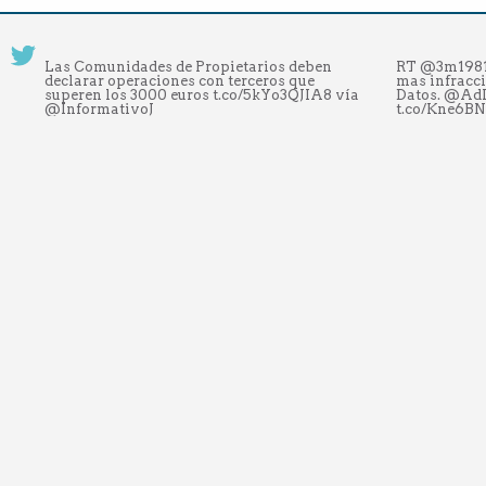
Las Comunidades de Propietarios deben
RT @3m1981:
declarar operaciones con terceros que
mas infracci
superen los 3000 euros t.co/5kYo3QJIA8 vía
Datos. @Ad
@InformativoJ
t.co/Kne6B