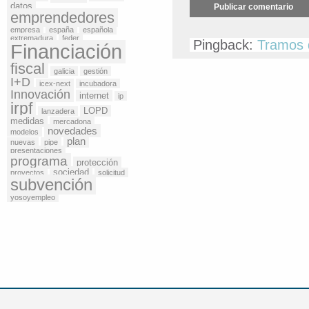
datos
emprendedores
empresa
españa
española
extremadura
feder
Pingback:
Tramos 
Financiación
fiscal
galicia
gestión
I+D
icex-next
incubadora
Innovación
internet
ip
irpf
LOPD
lanzadera
medidas
mercadona
novedades
modelos
plan
nuevas
pipe
presentaciones
programa
protección
sociedad
proyectos
solicitud
subvención
yosoyempleo