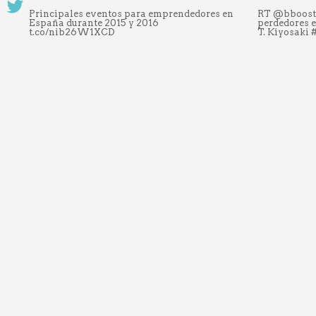
Principales eventos para emprendedores en
RT @bbooster
España durante 2015 y 2016
perdedores e
t.co/nib26W1XCD
T. Kiyosaki