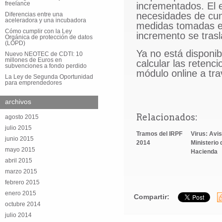
freelance
incrementados. El e
necesidades de cump
Diferencias entre una
aceleradora y una incubadora
medidas tomadas en
Cómo cumplir con la Ley
incremento se tras
Orgánica de protección de datos
(LOPD)
Ya no está disponib
Nuevo NEOTEC de CDTI: 10
millones de Euros en
calcular las retenc
subvenciones a fondo perdido
módulo online a tra
La Ley de Segunda Oportunidad
para emprendedores
archivos
Relacionados:
agosto 2015
julio 2015
Tramos del IRPF
Virus: Avi
junio 2015
2014
Ministerio 
mayo 2015
Hacienda
abril 2015
marzo 2015
febrero 2015
enero 2015
Compartir:
octubre 2014
julio 2014