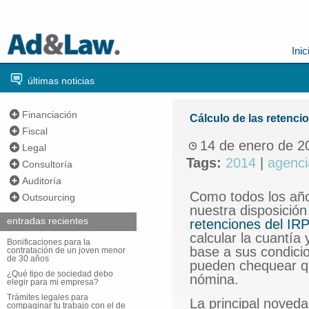
Inic
últimas noticias
Financiación
Cálculo de las retenci
Fiscal
14 de enero de 2
Legal
Tags:
2014
|
agencia
Consultoría
Auditoría
Como todos los año
Outsourcing
nuestra disposición
entradas recientes
retenciones del IR
calcular la cuantía 
Bonificaciones para la
base a sus condici
contratación de un joven menor
de 30 años
pueden chequear qu
¿Qué tipo de sociedad debo
nómina.
elegir para mi empresa?
Trámites legales para
La principal noved
compaginar tu trabajo con el de