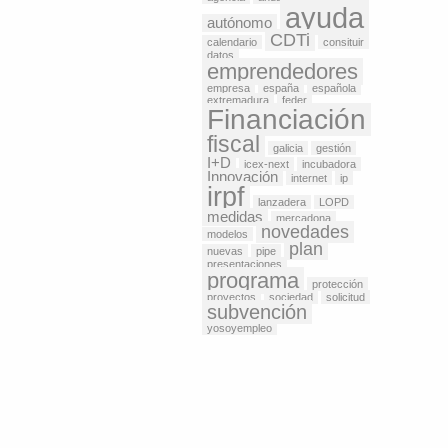
ayuda
autónomo
CDTi
calendario
consituir
datos
emprendedores
empresa
españa
española
extremadura
feder
Financiación
fiscal
galicia
gestión
I+D
icex-next
incubadora
Innovación
internet
ip
irpf
lanzadera
LOPD
medidas
mercadona
novedades
modelos
plan
nuevas
pipe
presentaciones
programa
protección
proyectos
sociedad
solicitud
subvención
yosoyempleo