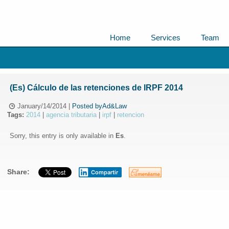
Home
Services
Team
(Es) Cálculo de las retenciones de IRPF 2014
January/14/2014
|
Posted byAd&Law
Tags:
2014
|
agencia tributaria
|
irpf
|
retencion
Sorry, this entry is only available in
Es
.
Share:
Compartir