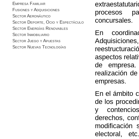
extraestatut
Empresa Familiar
Fusiones y Adquisiciones
procesos pa
Sector Aeronáutico
concursales.
Sector Deporte, Ocio y Espectáculo
Sector Energías Renovables
En coordin
Sector Inmobiliario
Adquisicione
Sector Juego y Apuestas
Sector Nuevas Tecnologías
reestructura
aspectos relat
de empresa.
realización d
empresas.
En el ámbito c
de los procedi
y contencios
derechos, conf
modificación 
electoral, et