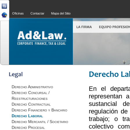
Oficinas
Contactar
Mapa del Sitio
Derecho Administrativo
En el depart
Derecho Concursal /
representan a
Reestructuraciones
sustancial d
Derecho Contractual
Derecho Financiero y Bancario
regulación de
Derecho Laboral
trabajo; o tr
Derecho Mercantil / Societario
colectivo com
Derecho Procesal