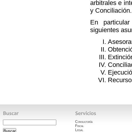
arbitrales e i
y Conciliación.
En particula
siguientes asu
Asesoram
Obtenci
Extinció
Concili
Ejecució
Recursos
Consultoría
Fiscal
Legal