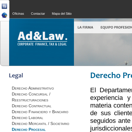
Oficinas
Contactar
Mapa del Sitio
Derecho Administrativo
El Departame
Derecho Concursal /
experiencia 
Reestructuraciones
materia conten
Derecho Contractual
Derecho Financiero y Bancario
de sus client
Derecho Laboral
seguidos ante
Derecho Mercantil / Societario
jurisdiccional
Derecho Procesal