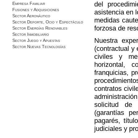
del procedimi
Empresa Familiar
Fusiones y Adquisiciones
asistencia en 
Sector Aeronáutico
medidas cautel
Sector Deporte, Ocio y Espectáculo
forzosa de reso
Sector Energías Renovables
Sector Inmobiliario
Nuestra exper
Sector Juego y Apuestas
Sector Nuevas Tecnologías
(contractual y 
civiles y me
horizontal, c
franquicias, p
procedimiento
contratos civi
administració
solicitud de
(garantías pe
pagarés, títul
judiciales y p