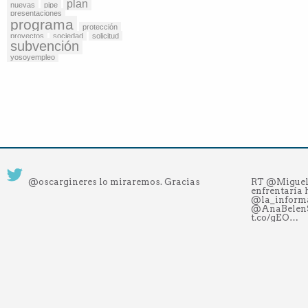
plan
nuevas
pipe
presentaciones
programa
protección
proyectos
sociedad
solicitud
subvención
yosoyempleo
@oscargineres lo miraremos. Gracias
RT @MiguelM
enfrentaría 
@la_inform
@AnaBelen
t.co/gEO…