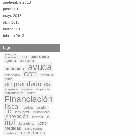
septiembre 2013
junio 2013
mayo 2013
abril 2013
marzo 2013
febrero 2013
tags
2013
abrir
aceleradora
agencia
andalucia
ayuda
autónomo
CDTi
calendario
consituir
datos
emprendedores
empresa
españa
española
extremadura
feder
Financiación
fiscal
galicia
gestión
I+D
icex-next
incubadora
Innovación
internet
ip
irpf
lanzadera
LOPD
medidas
mercadona
novedades
modelos