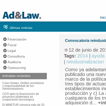
Inic
últimas noticias
Financiación
Convocatoria reindustr
Fiscal
12 de junio de 20
Legal
Tags:
2014
|
ayuda
Consultoría
|
reindustrializacion
Auditoría
Outsourcing
Como ya adelantamo
publicado una nueva
entradas recientes
marco de la polític
tres tipos de actua
Caso Gowex. Delitos societarios
y responsabilidad de los
establecimientos in
Administradores
producción y c) La
CDTI abre la financiación de
proyectos bilaterales en
cualquiera de los t
cooperación tecnológica
adquisición d...
+in
El MINETUR convoca más de 35