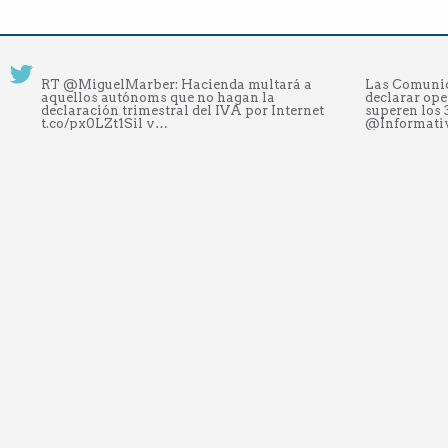
RT @MiguelMarber: Hacienda multará a
Las Comunid
aquellos autónoms que no hagan la
declarar ope
declaración trimestral del IVA por Internet
superen los 
t.co/px0LZt1Sil v…
@Informati