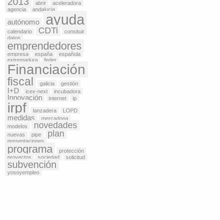
2013
abrir
aceleradora
agencia
andalucia
ayuda
autónomo
CDTi
calendario
consituir
datos
emprendedores
empresa
españa
española
extremadura
feder
Financiación
fiscal
galicia
gestión
I+D
icex-next
incubadora
Innovación
internet
ip
irpf
lanzadera
LOPD
medidas
mercadona
novedades
modelos
plan
nuevas
pipe
presentaciones
programa
protección
proyectos
sociedad
solicitud
subvención
yosoyempleo