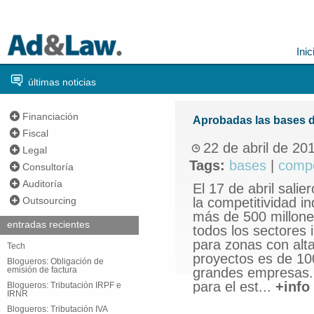
Inic
últimas noticias
Financiación
Aprobadas las bases 
Fiscal
22 de abril de 20
Legal
Tags:
bases
|
compe
Consultoría
Auditoría
El 17 de abril sali
Outsourcing
la competitividad 
más de 500 millone
entradas recientes
todos los sectores 
para zonas con alta
Tech
proyectos es de 10
Blogueros: Obligación de
emisión de factura
grandes empresas. 
para el est...
+info
Blogueros: Tributación IRPF e
IRNR
Blogueros: Tributación IVA